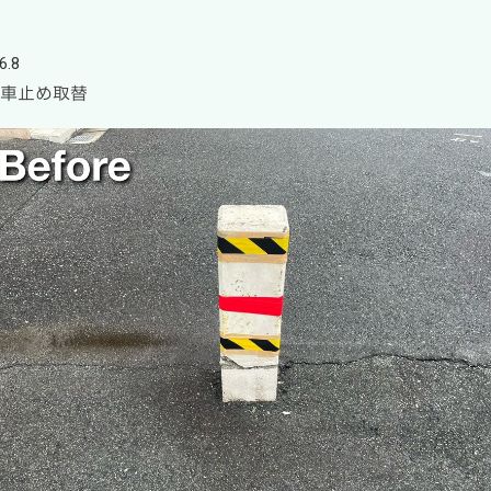
6.8
 車止め取替