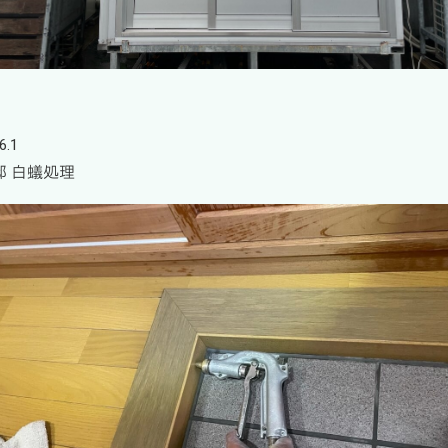
6.1
邸 白蟻処理