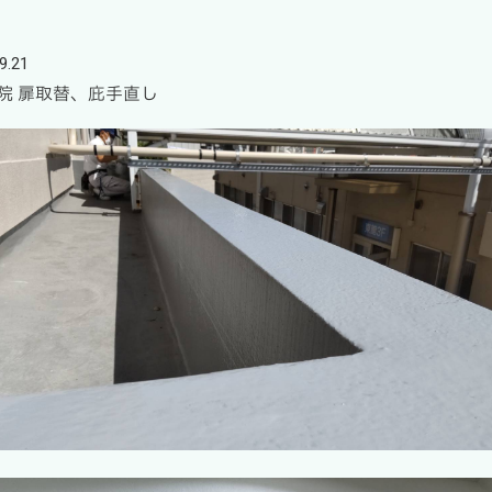
9.21
院 扉取替、庇手直し